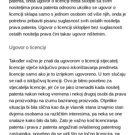
patenta, onda ugovor o licenciji treba sklopiti sa svim
nositeljima prava patenta odnosno ukoliko se ugovor o
licenciji sklapa samo s jednom osobom od više njih, onda je
potrebno pribaviti pisanu suglasnost svih ostalih nositelja
prava patenta. Ugovor o licenciji sklopljen bez suglasnosti
ostalih nositelja prava čini takav ugovor ništetnim.
Ugovor o licenciji
Također važno je znati da ugovorom o licenciji stjecatelj
licencije stječe isključivo pravo iskorištavanja predmeta
licencije samo ako je to izrijekom ugovoreno. U tom slučaju
se radi o isključivoj licenciji. Ovo je bitno posebno za
stjecatelja licencije, jer će se jako iznenaditi kada nositelj
patenta nakon nekog vremena i nekoj drugoj osobi da prava
na proizvodnju na izumu baziranog proizvoda. Otprilike
situacija bi bila slična kao da je vlasnik stana iznajmio stan
dvjema osobama sa različitim interesima, pa neka se one
snalaze kako bilo da bilo. Zato je važno kod licenciranja
patenta i prava z patenta angažirati ovlaštenog patentnog
zastupnika, posebno da se vidi što se točno licencira, na