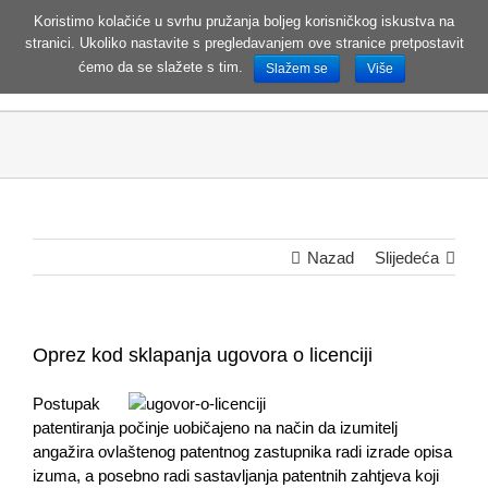
Koristimo kolačiće u svrhu pružanja boljeg korisničkog iskustva na
stranici. Ukoliko nastavite s pregledavanjem ove stranice pretpostavit
MENI
ćemo da se slažete s tim.
Slažem se
Više
Nazad
Slijedeća
Oprez kod sklapanja ugovora o licenciji
Postupak
patentiranja počinje uobičajeno na način da izumitelj
angažira ovlaštenog patentnog zastupnika radi izrade opisa
izuma, a posebno radi sastavljanja patentnih zahtjeva koji