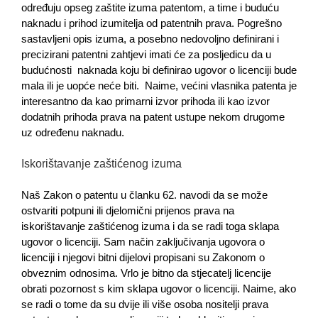
određuju opseg zaštite izuma patentom, a time i buduću
naknadu i prihod izumitelja od patentnih prava. Pogrešno
sastavljeni opis izuma, a posebno nedovoljno definirani i
precizirani patentni zahtjevi imati će za posljedicu da u
budućnosti naknada koju bi definirao ugovor o licenciji bude
mala ili je uopće neće biti. Naime, većini vlasnika patenta je
interesantno da kao primarni izvor prihoda ili kao izvor
dodatnih prihoda prava na patent ustupe nekom drugome
uz određenu naknadu.
Iskorištavanje zaštićenog izuma
Naš Zakon o patentu u članku 62. navodi da se može
ostvariti potpuni ili djelomični prijenos prava na
iskorištavanje zaštićenog izuma i da se radi toga sklapa
ugovor o licenciji. Sam način zaključivanja ugovora o
licenciji i njegovi bitni dijelovi propisani su Zakonom o
obveznim odnosima. Vrlo je bitno da stjecatelj licencije
obrati pozornost s kim sklapa ugovor o licenciji. Naime, ako
se radi o tome da su dvije ili više osoba nositelji prava