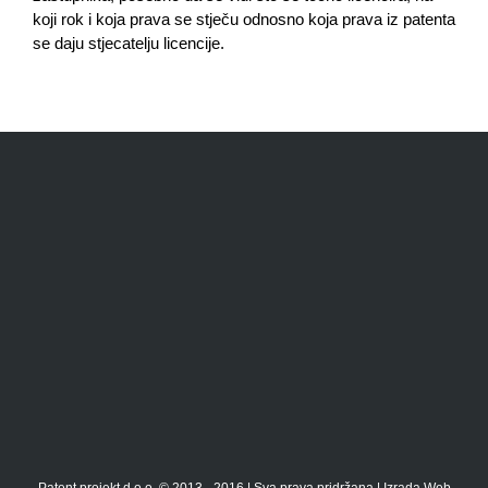
koji rok i koja prava se stječu odnosno koja prava iz patenta
se daju stjecatelju licencije.
Patent projekt d.o.o. © 2013 - 2016 | Sva prava pridržana |
Izrada Web