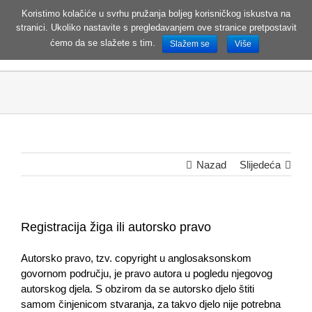
Koristimo kolačiće u svrhu pružanja boljeg korisničkog iskustva na
stranici. Ukoliko nastavite s pregledavanjem ove stranice pretpostavit
MENI
ćemo da se slažete s tim.
Slažem se
Više
Nazad
Slijedeća
Registracija žiga ili autorsko pravo
Autorsko pravo, tzv. copyright u anglosaksonskom
govornom području, je pravo autora u pogledu njegovog
autorskog djela. S obzirom da se autorsko djelo štiti
samom činjenicom stvaranja, za takvo djelo nije potrebna