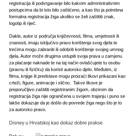
registracija ili podvrgavanje bilo kakvim administrativnim
postupcima da bi isto bilo zaštićeno, a kao što ja potrebna
formalna registracija žiga ukoliko se želi zaštititi znak,
logotip ili riječ.
Dakle, autor iz područja književnosti, filma, umjetnosti ili
znanosti, imaju isključivo pravo korištenja svog djela te
trećima mogu zabraniti ili odobriti korištenje svojeg umnog
djela. Autor može drugima ustupiti svoja prava u zamjenu
za plaćanje naknade te na taj način ovlašćujete tu osobu
(pravnu ili fizičku) da koristi autorsko djelo. Međutim, iz
filma, knjige ili predstave mogu proizaći likovi prikazani kao
crteži, figure, animacije i slično. Takve likove je
preporučljivo zaštititi registriranim žigom, obzirom da
registracija žiga nije ograničena u svojem trajanju i puno se
lakše dokazuje da je došlo do povrede žiga nego što je to
za autorsko pravo.
Disney u Hrvatskoj kao dokaz dobre prakse