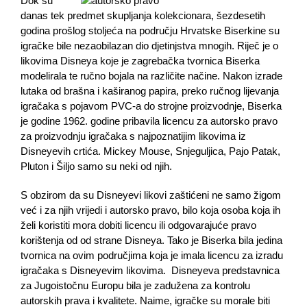
Dok su
danas tek predmet skupljanja kolekcionara, šezdesetih
godina prošlog stoljeća na području Hrvatske Biserkine su
igračke bile nezaobilazan dio djetinjstva mnogih. Riječ je o
likovima Disneya koje je zagrebačka tvornica Biserka
modelirala te ručno bojala na različite načine. Nakon izrade
lutaka od brašna i kaširanog papira, preko ručnog lijevanja
igračaka s pojavom PVC-a do strojne proizvodnje, Biserka
je godine 1962. godine pribavila licencu za autorsko pravo
za proizvodnju igračaka s najpoznatijim likovima iz
Disneyevih crtića. Mickey Mouse, Snjeguljica, Pajo Patak,
Pluton i Šiljo samo su neki od njih.
S obzirom da su Disneyevi likovi zaštićeni ne samo žigom
već i za njih vrijedi i autorsko pravo, bilo koja osoba koja ih
želi koristiti mora dobiti licencu ili odgovarajuće pravo
korištenja od od strane Disneya. Tako je Biserka bila jedina
tvornica na ovim područjima koja je imala licencu za izradu
igračaka s Disneyevim likovima. Disneyeva predstavnica
za Jugoistočnu Europu bila je zadužena za kontrolu
autorskih prava i kvalitete. Naime, igračke su morale biti