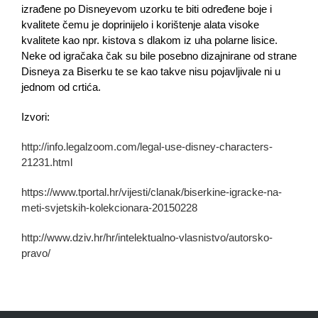
izrađene po Disneyevom uzorku te biti određene boje i
kvalitete čemu je doprinijelo i korištenje alata visoke
kvalitete kao npr. kistova s dlakom iz uha polarne lisice.
Neke od igračaka čak su bile posebno dizajnirane od strane
Disneya za Biserku te se kao takve nisu pojavljivale ni u
jednom od crtića.
Izvori:
http://info.legalzoom.com/legal-use-disney-characters-
21231.html
https://www.tportal.hr/vijesti/clanak/biserkine-igracke-na-
meti-svjetskih-kolekcionara-20150228
http://www.dziv.hr/hr/intelektualno-vlasnistvo/autorsko-
pravo/