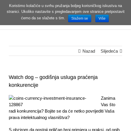
Koristimo kolačiće u svrhu pružanja boljeg korisničkog iskustva na
stranici. Ukoliko nastavite s pregledavanjem ove stranice pretpostavit
MENI
ćemo da se slažete s tim.
Slažem se
Više
Nazad
Slijedeća
Watch dog – godišnja usluga praćenja
konkurencije
Zanima
Vas što
radi konkurencija? Bojite se da će netko povrijediti Vaša
prava intelektualnog vlasništva?
S obzirom da postoji priličan broj primjera u praksi, od onih