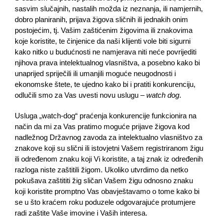
sasvim slučajnih, nastalih možda iz neznanja, ili namjernih,
dobro planiranih, prijava žigova sličnih ili jednakih onim
postojećim, tj. Vašim zaštićenim žigovima ili znakovima
koje koristite, te činjenice da naši klijenti vole biti sigurni
kako nitko u budućnosti ne namjerava niti neće povrijediti
njihova prava intelektualnog vlasništva, a posebno kako bi
unaprijed spriječili ili umanjili moguće neugodnosti i
ekonomske štete, te ujedno kako bi i pratiti konkurenciju,
odlučili smo za Vas uvesti novu uslugu –
watch dog
.
Usluga „watch-dog“ praćenja konkurencije funkcionira na
način da mi za Vas pratimo moguće prijave žigova kod
nadležnog Državnog zavoda za intelektualno vlasništvo za
znakove koji su slični ili istovjetni Vašem registriranom žigu
ili određenom znaku koji Vi koristite, a taj znak iz određenih
razloga niste zaštitili žigom. Ukoliko utvrdimo da netko
pokušava zaštititi žig sličan Vašem žigu odnosno znaku
koji koristite promptno Vas obavještavamo o tome kako bi
se u što kraćem roku poduzele odgovarajuće protumjere
radi zaštite Vaše imovine i Vaših interesa.