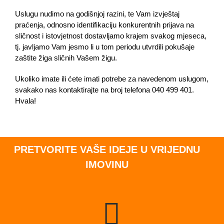
Uslugu nudimo na godišnjoj razini, te Vam izvještaj
praćenja, odnosno identifikaciju konkurentnih prijava na
sličnost i istovjetnost dostavljamo krajem svakog mjeseca,
tj. javljamo Vam jesmo li u tom periodu utvrdili pokušaje
zaštite žiga sličnih Vašem žigu.
Ukoliko imate ili ćete imati potrebe za navedenom uslugom,
svakako nas kontaktirajte na broj telefona 040 499 401.
Hvala!
PRETVORITE VAŠE IDEJE U VRIJEDNU
IMOVINU