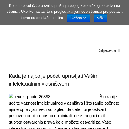
Koristimo kolačiće u svrhu pružanja boljeg korisničkog iskustva na
stranici. Ukoliko nastavite s pregledavanjem ove stranice pretpostavit
MENI
ćemo da se slažete s tim.
Slažem se
Više
Slijedeća
Kada je najbolje početi upravljati Vašim
intelektualnim vlasništvom
Što ranije
uočite važnost intelektualnog vlasništva i što ranije počnete
njime upravljati, veći su izgledi da ćete i prije ostvariti
poslovnu dobit odnosno eliminirati ćete mogući rizik
gubitka ostvarenja prava koje možete ostvariti za Vaše
intelektualno vlasništvo. Naime, ostvarivanje pojedinih